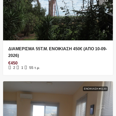
ΔΙΑΜΕΡΙΣΜΑ 55Τ.Μ. ΕΝΟΙΚΙΑΣΗ 450€ (ΑΠΟ 10-09-
2026)
€450
2
1
55
τ.μ.
ΕΝΟΙΚΊΑΣΗ #0130