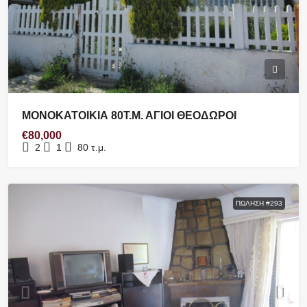
ΜΟΝΟΚΑΤΟΙΚΙΑ 80Τ.Μ. ΑΓΙΟΙ ΘΕΟΔΩΡΟΙ
€80,000
2
1
80
τ.μ.
ΠΏΛΗΣΗ #293