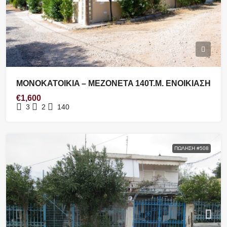
ΜONOKATOIKIA – MEZONETA 140Τ.Μ. ΕΝΟΙΚΙΑΣΗ
€1,600
3
2
140
ΠΏΛΗΣΗ #508