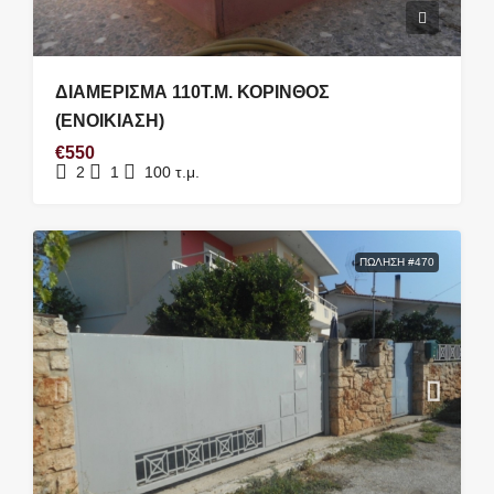
ΔΙΑΜΕΡΙΣΜΑ 110Τ.Μ. ΚΟΡΙΝΘΟΣ
(ΕΝΟΙΚΙΑΣΗ)
€550
2
1
100
τ.μ.
ΠΏΛΗΣΗ #470