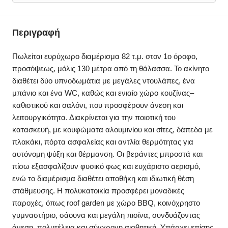
Περιγραφή
Πωλείται ευρύχωρο διαμέρισμα 82 τ.μ. στον 1ο όροφο,
προσόψεως, μόλις 130 μέτρα από τη θάλασσα. Το ακίνητο
διαθέτει δύο υπνοδωμάτια με μεγάλες ντουλάπες, ένα
μπάνιο και ένα WC, καθώς και ενιαίο χώρο κουζίνας–
καθιστικού και σαλόνι, που προσφέρουν άνεση και
λειτουργικότητα. Διακρίνεται για την ποιοτική του
κατασκευή, με κουφώματα αλουμινίου και σίτες, δάπεδα με
πλακάκι, πόρτα ασφαλείας και αντλία θερμότητας για
αυτόνομη ψύξη και θέρμανση. Οι βεράντες μπροστά και
πίσω εξασφαλίζουν φυσικό φως και ευχάριστο αερισμό,
ενώ το διαμέρισμα διαθέτει αποθήκη και ιδιωτική θέση
στάθμευσης. Η πολυκατοικία προσφέρει μοναδικές
παροχές, όπως roof garden με χώρο BBQ, κοινόχρηστο
γυμναστήριο, σάουνα και μεγάλη πισίνα, συνδυάζοντας
άνεση, πολυτέλεια και σύγχρονη αισθητική. Υπάρχει επίσης