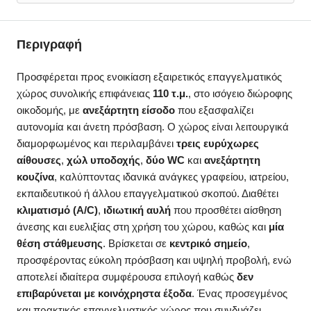
Περιγραφή
Προσφέρεται προς ενοικίαση εξαιρετικός επαγγελματικός
χώρος συνολικής επιφάνειας
110 τ.μ.
, στο ισόγειο διώροφης
οικοδομής, με
ανεξάρτητη είσοδο
που εξασφαλίζει
αυτονομία και άνετη πρόσβαση. Ο χώρος είναι λειτουργικά
διαμορφωμένος και περιλαμβάνει
τρεις ευρύχωρες
αίθουσες
,
χώλ υποδοχής
,
δύο WC
και
ανεξάρτητη
κουζίνα
, καλύπτοντας ιδανικά ανάγκες γραφείου, ιατρείου,
εκπαιδευτικού ή άλλου επαγγελματικού σκοπού. Διαθέτει
κλιματισμό (A/C)
,
ιδιωτική αυλή
που προσθέτει αίσθηση
άνεσης και ευελιξίας στη χρήση του χώρου, καθώς και
μία
θέση στάθμευσης
. Βρίσκεται σε
κεντρικό σημείο
,
προσφέροντας εύκολη πρόσβαση και υψηλή προβολή, ενώ
αποτελεί ιδιαίτερα συμφέρουσα επιλογή καθώς
δεν
επιβαρύνεται με κοινόχρηστα έξοδα
. Ένας προσεγμένος
και πρακτικός επαγγελματικός χώρος που συνδυάζει