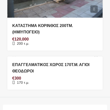
ΚΑΤΑΣΤΗΜΑ ΚΟΡΙΝΘΟΣ 200ΤΜ.
(ΗΜΙΥΠΟΓΕΙΟ)
€120,000
200
τ.μ.
ΕΝΟΙΚΊΑΣΗ #0129
ΝΟΙΚΙΑΣΤΗΚΕ
ΕΠΑΓΓΕΛΜΑΤΙΚΟΣ ΧΩΡΟΣ 170Τ.Μ. ΑΓΙΟΙ
ΘΕΟΔΩΡΟΙ
€300
170
τ.μ.