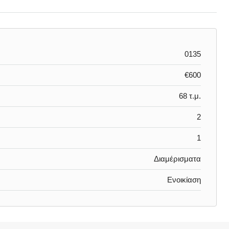
0135
€600
68 τ.μ.
2
1
Διαμέρισματα
Ενοικίαση