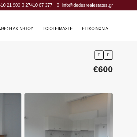
10 21 900
27410 67 377
info@dedesrealestates.gr
ΆΘΕΣΗ ΑΚΙΝΉΤΟΥ
ΠΟΙΟΊ ΕΊΜΑΣΤΕ
ΕΠΙΚΟΙΝΩΝΊΑ
€600