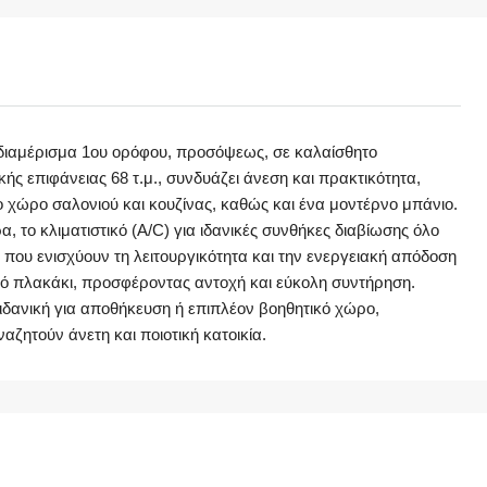
κό διαμέρισμα 1ου ορόφου, προσόψεως, σε καλαίσθητο
ής επιφάνειας 68 τ.μ., συνδυάζει άνεση και πρακτικότητα,
χώρο σαλονιού και κουζίνας, καθώς και ένα μοντέρνο μπάνιο.
α, το κλιματιστικό (A/C) για ιδανικές συνθήκες διαβίωσης όλο
 που ενισχύουν τη λειτουργικότητα και την ενεργειακή απόδοση
κό πλακάκι, προσφέροντας αντοχή και εύκολη συντήρηση.
, ιδανική για αποθήκευση ή επιπλέον βοηθητικό χώρο,
ναζητούν άνετη και ποιοτική κατοικία.