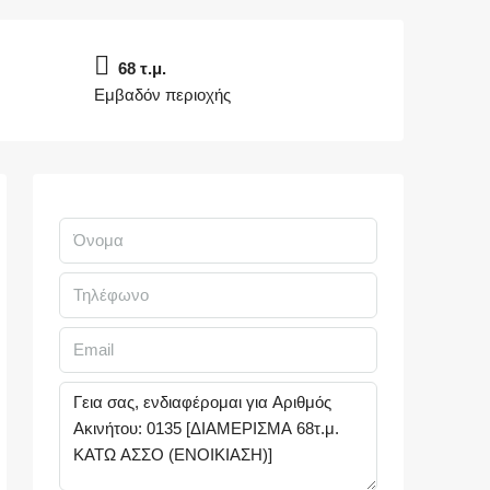
68 τ.μ.
Εμβαδόν περιοχής